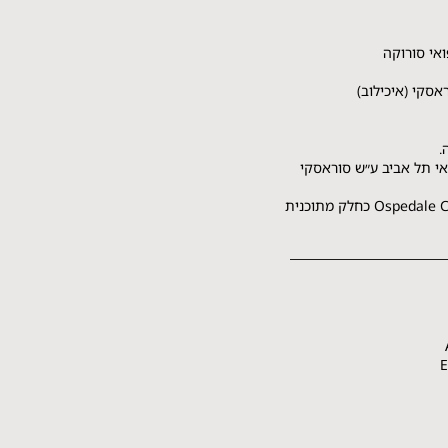
אי סורוקה
אסקי (איכילוב)
.
אי תל אביב ע״ש סוראסקי
תת־התמחות באנדו־אורולוגיה ב־Ospedale Cristo Re כחלק מתוכנית