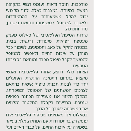
מורכבות, חוסר ודאות ועומס רגשי בתקופה
רגישה במיוחד. במצבים כאלה, ליווי מקצועי
יכול להקל משמעותית על ההתמודדות
ולאפשר למטופל ולמשפחתו תחושת ביטחון,
סדר ותמיכה.
שירות הטיפול הפליאטיבי של סאלוס מעניק
מעטפת רפואית, סיעודית ורגשית בבית,
במטרה להקל על כאב ותסמינים, לשמור ככל
הניתן על איכות החיים ולאפשר למטופל
להמשיך לקבל טיפול מכבד ומותאם בסביבתו
הטבעית.
הצוות כולל רופא, אחות פליאטיבית ואנשי
מקצוע בתחום התמיכה הרגשית, הפועלים
יחד כדי לבנות תכנית טיפול אישית בהתאם
לצרכים המשתנים של המטופל ומשפחתו.
במהלך הליווי אנו מעניקים הכוונה רפואית
שוטפת, מסייעים בקבלת החלטות ומלווים
את המשפחה לאורך כל הדרך.
בסאלוס אנו מאמינים שטיפול פליאטיבי אינו
עוסק רק בהתמודדות עם המחלה, אלא בעיקר
בשמירה על איכות החיים, על כבוד האדם ועל